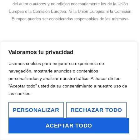
del autor o autores y no reflejan necesariamente los de la Unión
Europea o la Comisión Europea. Ni la Unión Europea ni la Comisión
Europea pueden ser consideradas responsables de las mismas»
Valoramos tu privacidad
Usamos cookies para mejorar su experiencia de
#LEOLAPEÑA
CONTACTO
NAVEGACION
SERVICIOS
LEGALES
navegación, mostrarle anuncios o contenidos
llllgallego002@gmail.com
INICIO
EDITOR
personalizados y analizar nuestro tráfico. Al hacer clic en
¿TRABAJAMOS
“Aceptar todo” usted da su consentimiento a nuestro uso de
+63
AVISO LEGAL
POLÍTICA DE PR
POLÍTICA DE COOK
LEO
VIDEOESCENISTA
las cookies.
414
JUNTOS?
LAPEÑA
VIDEOMAPPING
123-
PERSONALIZAR
RECHAZAR TODO
4567
TRABAJOS
Leo_lgallego
CONTACTO
ACEPTAR TODO